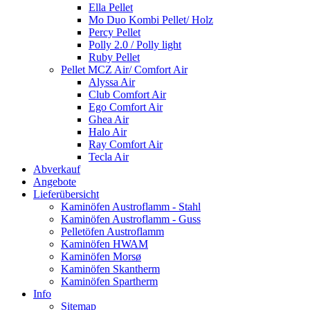
Ella Pellet
Mo Duo Kombi Pellet/ Holz
Percy Pellet
Polly 2.0 / Polly light
Ruby Pellet
Pellet MCZ Air/ Comfort Air
Alyssa Air
Club Comfort Air
Ego Comfort Air
Ghea Air
Halo Air
Ray Comfort Air
Tecla Air
Abverkauf
Angebote
Lieferübersicht
Kaminöfen Austroflamm - Stahl
Kaminöfen Austroflamm - Guss
Pelletöfen Austroflamm
Kaminöfen HWAM
Kaminöfen Morsø
Kaminöfen Skantherm
Kaminöfen Spartherm
Info
Sitemap