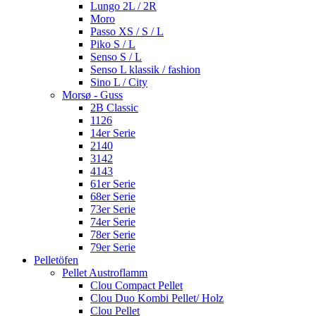
Lungo 2L / 2R
Moro
Passo XS / S / L
Piko S / L
Senso S / L
Senso L klassik / fashion
Sino L / City
Morsø - Guss
2B Classic
1126
14er Serie
2140
3142
4143
61er Serie
68er Serie
73er Serie
74er Serie
78er Serie
79er Serie
Pelletöfen
Pellet Austroflamm
Clou Compact Pellet
Clou Duo Kombi Pellet/ Holz
Clou Pellet