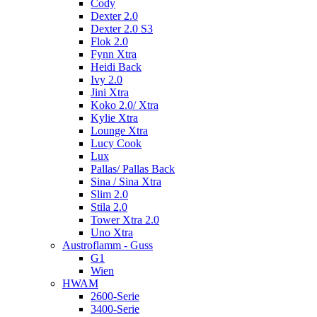
Cody
Dexter 2.0
Dexter 2.0 S3
Flok 2.0
Fynn Xtra
Heidi Back
Ivy 2.0
Jini Xtra
Koko 2.0/ Xtra
Kylie Xtra
Lounge Xtra
Lucy Cook
Lux
Pallas/ Pallas Back
Sina / Sina Xtra
Slim 2.0
Stila 2.0
Tower Xtra 2.0
Uno Xtra
Austroflamm - Guss
G1
Wien
HWAM
2600-Serie
3400-Serie