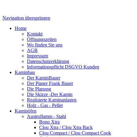
Navigation überspringen
Home
Kontakt
Öffnungszeiten
Wo finden Sie uns
AGB
Impressum
Datenschutzerklärung
Informationspflicht DSGVO Kunden
Kaminbau
Der KaminBauer
Der Planer Frank Bauer
Die Planung
Die Skizze -Der Kamin
Realisierte Kaminanlagen
Holz - Gas - Pellet
Kaminöfen
Austroflamm - Stahl
Bono Xtra
Clou Xtra / Clou Xtra Back
Clou Compact / Clou Compact Cook