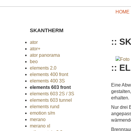
HOME
SKANTHERM
:: 
ator
ator+
ator panorama
beo
:: 
elements 2.0
elements 400 front
elements 400 3S
Eine Abwa
elements 603 front
gestalten
elements 603 2S / 3S
erhalten.
elements 603 tunnel
elements rund
Nur drei 
emotion s/m
angepass
merano
wärmende
merano xl
Brennrau