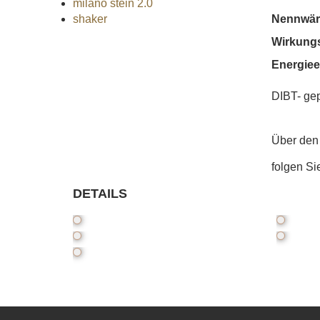
milano stein 2.0
Nennwär
shaker
Wirkung
Energiee
DIBT- gep
Über den 
folgen Si
DETAILS