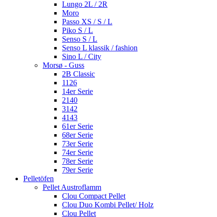
Lungo 2L / 2R
Moro
Passo XS / S / L
Piko S / L
Senso S / L
Senso L klassik / fashion
Sino L / City
Morsø - Guss
2B Classic
1126
14er Serie
2140
3142
4143
61er Serie
68er Serie
73er Serie
74er Serie
78er Serie
79er Serie
Pelletöfen
Pellet Austroflamm
Clou Compact Pellet
Clou Duo Kombi Pellet/ Holz
Clou Pellet