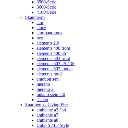
3500-Serie
3600-Serie
4100-Serie
Skantherm
ator
ator+
ator panorama
beo
elements 2.0
elements 400 front
elements 400 3S
elements 603 front
elements 603 2S / 3S
elements 603 tunnel
elements rund
emotion s/m
merano
merano xl
milano stein 2.0
shaker
Spartherm - Living Fire
ambiente a3 / a4
ambiente a7
ambiente a8
Cubo S / L / Style