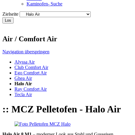
Kaminofen- Suche
Zielseite
Los
Air / Comfort Air
Navigation überspringen
Alyssa Air
Club Comfort Air
Ego Comfort Air
Ghea Air
Halo Air
Ray Comfort Air
Tecla Air
:: MCZ Pelletofen - Halo Air
Halo Air 8 M1
– moderner Look aus Stahl und Gusseisen,