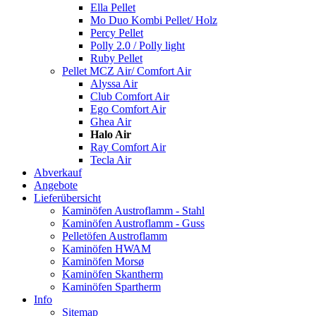
Ella Pellet
Mo Duo Kombi Pellet/ Holz
Percy Pellet
Polly 2.0 / Polly light
Ruby Pellet
Pellet MCZ Air/ Comfort Air
Alyssa Air
Club Comfort Air
Ego Comfort Air
Ghea Air
Halo Air
Ray Comfort Air
Tecla Air
Abverkauf
Angebote
Lieferübersicht
Kaminöfen Austroflamm - Stahl
Kaminöfen Austroflamm - Guss
Pelletöfen Austroflamm
Kaminöfen HWAM
Kaminöfen Morsø
Kaminöfen Skantherm
Kaminöfen Spartherm
Info
Sitemap