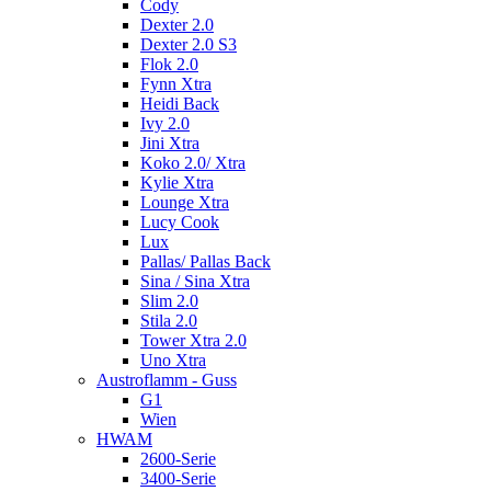
Cody
Dexter 2.0
Dexter 2.0 S3
Flok 2.0
Fynn Xtra
Heidi Back
Ivy 2.0
Jini Xtra
Koko 2.0/ Xtra
Kylie Xtra
Lounge Xtra
Lucy Cook
Lux
Pallas/ Pallas Back
Sina / Sina Xtra
Slim 2.0
Stila 2.0
Tower Xtra 2.0
Uno Xtra
Austroflamm - Guss
G1
Wien
HWAM
2600-Serie
3400-Serie