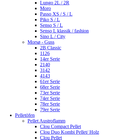
Lungo 2L / 2R
Moro
Passo XS / S / L
Piko S / L
Senso S / L
Senso L klassik / fashion
Sino L / City
Morsø - Guss
2B Classic
1126
14er Serie
2140
3142
4143
61er Serie
68er Serie
73er Serie
74er Serie
78er Serie
79er Serie
Pelletöfen
Pellet Austroflamm
Clou Compact Pellet
Clou Duo Kombi Pellet/ Holz
Clou Pellet