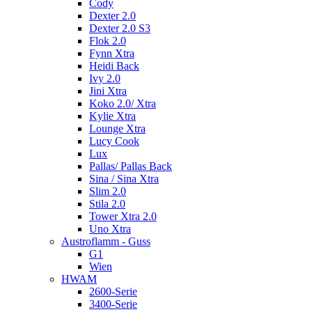
Cody
Dexter 2.0
Dexter 2.0 S3
Flok 2.0
Fynn Xtra
Heidi Back
Ivy 2.0
Jini Xtra
Koko 2.0/ Xtra
Kylie Xtra
Lounge Xtra
Lucy Cook
Lux
Pallas/ Pallas Back
Sina / Sina Xtra
Slim 2.0
Stila 2.0
Tower Xtra 2.0
Uno Xtra
Austroflamm - Guss
G1
Wien
HWAM
2600-Serie
3400-Serie