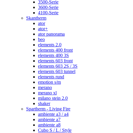
3500-Serie
3600-Serie
4100-Serie
Skantherm
ator
ator+
ator panorama
beo
elements 2.0
elements 400 front
elements 400 3S
elements 603 front
elements 603 2S / 3S
elements 603 tunnel
elements rund
emotion s/m
merano
merano xl
milano stein 2.0
shaker
Spartherm - Living Fire
ambiente a3 / a4
ambiente a7
ambiente a8
Cubo S / L / Style