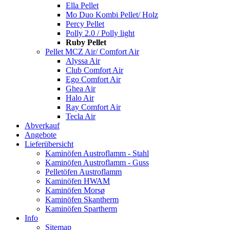
Ella Pellet
Mo Duo Kombi Pellet/ Holz
Percy Pellet
Polly 2.0 / Polly light
Ruby Pellet
Pellet MCZ Air/ Comfort Air
Alyssa Air
Club Comfort Air
Ego Comfort Air
Ghea Air
Halo Air
Ray Comfort Air
Tecla Air
Abverkauf
Angebote
Lieferübersicht
Kaminöfen Austroflamm - Stahl
Kaminöfen Austroflamm - Guss
Pelletöfen Austroflamm
Kaminöfen HWAM
Kaminöfen Morsø
Kaminöfen Skantherm
Kaminöfen Spartherm
Info
Sitemap