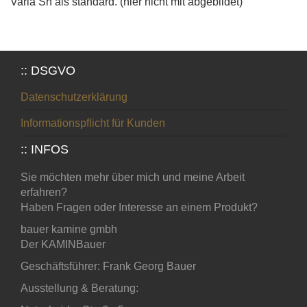
Varia Sh als standard. (hier nicht mit abgebildet)
:: DSGVO
Datenschutzerklärung
Informationspflicht für Kunden
:: INFOS
Sie möchten mehr über mich und meine Arbeit
erfahren?
Haben Fragen oder Interesse an einem Produkt?
bauer kamine gmbh
Der KAMINBauer
Geschäftsführer: Frank Georg Bauer
Ausstellung & Beratung: